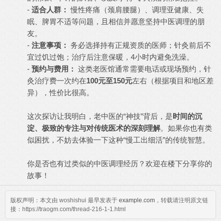
-
适合人群：
慢性疼痛（颈肩腰腿）、调理亚健康、失
眠、脾胃不适等问题，且相信并愿意坚持中医调理的朋
友。
-
注意事项：
务必选择持有正规资质的医师；针灸前后不
宜过饥过饱；治疗后注意保暖，4小时内避免洗澡。
-
预约与费用：
这类老医馆通常需要电话或现场预约，针
灸治疗费一次约在
100元至150元
左右（根据项目和地区差
异），性价比很高。
这次探访让我明白，老中医的“神技”背后，是
时间的沉
淀、极致的专注与对传统医术的深刻理解
。如果你也有类
似困扰，不妨去体验一下这种“慢工出细活”的传统智慧。
你是否也有过类似的中医调理经历？欢迎在楼下分享你的
故事！
版权声明：本文由 woshishui 最早发表于
example.com
，转载请注明原文链
接：https://traogm.com/thread-216-1-1.html