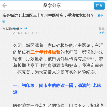
桑拿分享
回复
亲身探访！上城区三十年老中医针灸，手法究竟如何？
看全
部
woshishui
楼主
点击重新加载
2026-1-16 17:47:47
收藏
久闻上城区藏着一家口碑极好的老中医馆，主理
的是位有
三十年针灸经验
的老师傅。都说他手法
精准、疗效显著，被街坊邻里传得有点“神”。带
着长期伏案工作的肩颈顽疾和好奇，我决定前去
一探究竟，为大家带来这份真实的体验纪实。
一、初印象：闹市中的静谧一隅，满满的“老味
道”
医馆藏在一条老社区的街边，门脸不大，招牌也