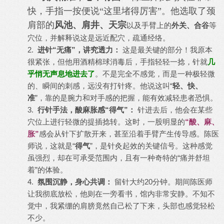
快，手指一按便说“这里堵得厉害”。他选取了颈
肩部的
风池、肩井、天宗
等
以及手臂上的
外关、合谷
穴位，并解释说这是远近配穴，疏通经络。
2.
进针“无痛”，讲究透力：
这是最关键的部分！我原本
很紧张，但他用酒精棉球消毒后，手指轻轻一捻，针就
几
乎悄无声息地进去了
。不是完全不感觉，而是一种极轻微
的、瞬间的刺感，远没有打针疼。他说这叫“
轻、快、
准
”，靠的是腕力和对手感的把握，能有效减轻患者恐惧。
3.
行针手法，酸麻胀感“得气”：
针进去后，他会在某些
穴位上进行轻微的提插捻转。这时，一股明显的
“酸、麻、
胀”
感会从针下扩散开来，甚至沿着手臂产生传导感。陈医
师说，这就是“
得气
”，是针灸起效的关键信号。这种感觉
虽强烈，却在可承受范围内，且有一种奇特的“痛并舒坦
着”的体验。
4.
氛围沉静，身心共调：
留针大约20分钟。期间陈医师
让我彻底放松，他则在一旁看书，馆内非常安静。不知不
觉中，我紧绷的肩膀竟然自己松了下来，头部也感觉轻松
不少。