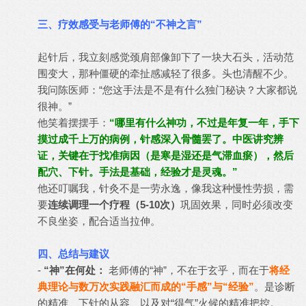
三、疗效感受与老师傅的“不神之言”
起针后，我立刻感觉颈肩部像卸下了一块大石头，活动范
围变大，那种僵硬的牵扯感减轻了很多。头也清醒不少。
我问陈医师：“您这手法是不是有什么独门秘诀？大家都说
很神。”
他笑着摆摆手：
“哪里有什么神功，不过是年复一年，手下
摸过成千上万的病例，针感深入骨髓罢了。中医讲究辨
证，关键在于找准病因（是寒是湿还是气滞血瘀），然后
配穴、下针。手法是基础，经验才是灵魂。”
他还叮嘱我，针灸不是一劳永逸，像我这种慢性劳损，需
要
连续调理一个疗程（5-10次）
巩固效果，同时必须改变
不良坐姿，配合适当拉伸。
四、总结与建议
-
“神”在何处：
老师傅的“神”，不在于玄乎，而在于
将经
典理论与数万次实践融汇而成的“手感”与“经验”
。是诊断
的精准、下针的从容、以及对“得气”火候的精准把控。