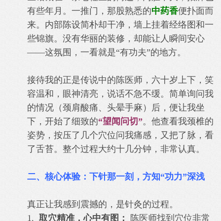
有些年月。一推门，那股熟悉的
中药香
便扑面而
来。内部陈设简朴却干净，墙上挂着经络图和一
些锦旗。没有华丽的装修，却能让人瞬间安心
——这氛围，一看就是“有功夫”的地方。
接待我的正是传说中的陈医师，六十岁上下，笑
容温和，眼神清亮，说话不急不缓。简单询问我
的情况（颈肩酸痛、头晕手麻）后，便让我坐
下，开始了细致的
“望闻问切”
。他查看我颈椎的
姿势，按压了几个穴位问我痛感，又把了脉，看
了舌苔。整个过程大约十几分钟，非常认真。
二、核心体验：下针那一刻，方知“功力”深浅
真正让我感到震撼的，是针灸的过程。
1.
取穴精准，心中有图：
陈医师找到穴位非常